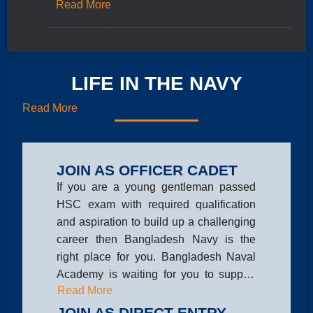
any conflict at sea. Bangladesh Navy shall also
Read More
be able to undertake constabulary and benign
tasks to ensure good order at sea for carrying
out national maritime economic activities.
LIFE IN THE NAVY
Read More
JOIN AS OFFICER CADET
If you are a young gentleman passed
HSC exam with required qualification
and aspiration to build up a challenging
career then Bangladesh Navy is the
right place for you. Bangladesh Naval
Academy is waiting for you to support
Read More
fulfilling your dreams.
JOIN AS DIRECT ENTRY