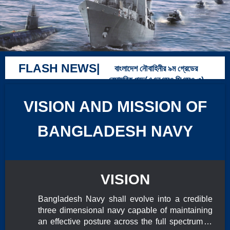
WELCOME TO BANGLADESH NAVY
FLASH NEWS|
বাংলাদেশ নৌবাহিনীর ৯ম গ্রেডের
বেসামরিক পদে(এএনএসও,সিএসও-৩)
পদে নিয়োগের এমসিকিউ পরীক্ষার ফলাফল
VISION AND MISSION OF
BANGLADESH NAVY
Schedule For Health
Exam, Police Verification,
And Recruitment Test For
Driving Personnel In
VISION
Bangladesh Navy 2024
Bangladesh Navy shall evolve into a credible
three dimensional navy capable of maintaining
an effective posture across the full spectrum of