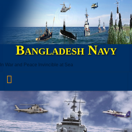
Bangladesh Navy
In War and Peace Invincible at Sea