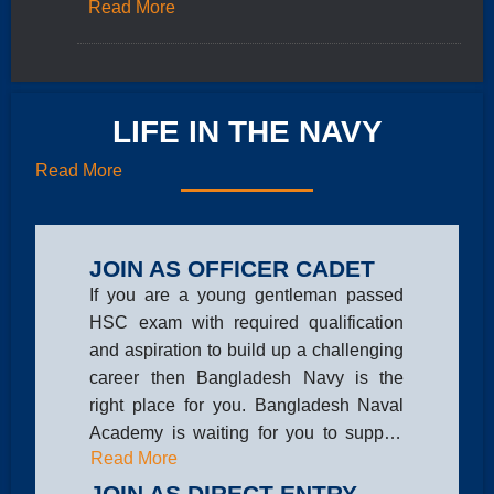
maritime interest, assist maritime governance
Read More
and contribute to the diplomatic objective of our
VISION
nation.
Bangladesh Navy shall evolve into a credible
LIFE IN THE NAVY
three dimensional navy capable of maintaining
an effective posture across the full spectrum of
Read More
any conflict at sea. Bangladesh Navy shall also
Read More
be able to undertake constabulary and benign
tasks to ensure good order at sea for carrying
out national maritime economic activities.
JOIN AS OFFICER CADET
If you are a young gentleman passed
HSC exam with required qualification
and aspiration to build up a challenging
career then Bangladesh Navy is the
right place for you. Bangladesh Naval
Academy is waiting for you to support
Read More
fulfilling your dreams.
JOIN AS DIRECT ENTRY