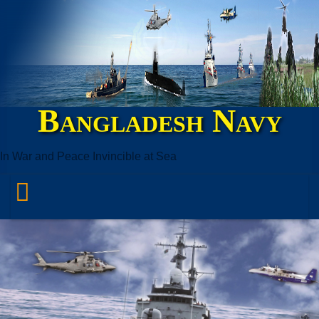
Bangladesh Navy
In War and Peace Invincible at Sea